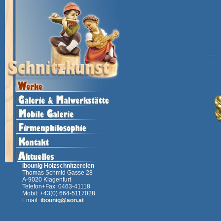
Ibounig Holzschnitzereien
Thomas Schmid Gasse 28
A-9020 Klagenfurt
Telefon+Fax: 0463-41118
Mobil: +43(0) 664-5117028
Email:
ibounig@aon.at