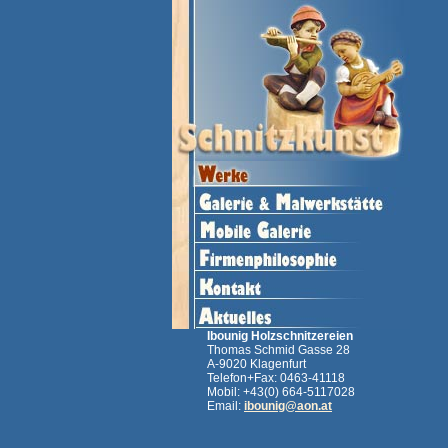
Ibounig Holzschnitzereien
Thomas Schmid Gasse 28
A-9020 Klagenfurt
Telefon+Fax: 0463-41118
Mobil: +43(0) 664-5117028
Email:
ibounig@aon.at