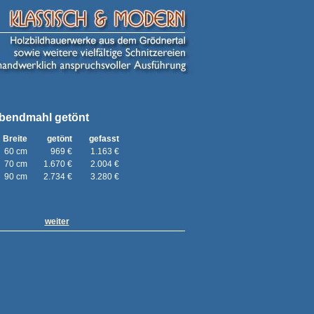
bendmahl getönt
Breite
getönt
gefasst
60 cm
969 €
1.163 €
70 cm
1.670 €
2.004 €
90 cm
2.734 €
3.280 €
weiter