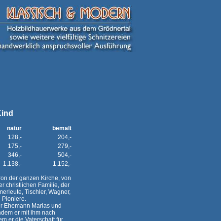
Kind
natur
bemalt
128,-
204,-
175,-
279,-
346,-
504,-
1.138,-
1.152,-
ron der ganzen Kirche, von
r christlichen Familie, der
erleute, Tischler, Wagner,
 Pioniere.
er Ehemann Marias und
indem er mit ihm nach
m er die Vaterschaft für