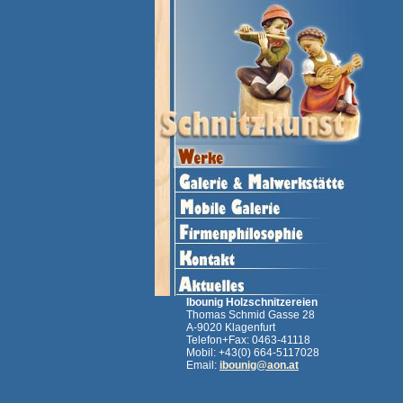
Ibounig Holzschnitzereien
Thomas Schmid Gasse 28
A-9020 Klagenfurt
Telefon+Fax: 0463-41118
Mobil: +43(0) 664-5117028
Email:
ibounig@aon.at