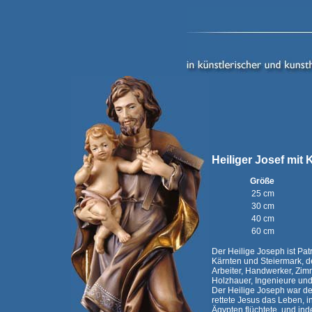
Heiliger Josef mit 
Größe
25 cm
30 cm
40 cm
60 cm
Der Heilige Joseph ist Pat
Kärnten und Steiermark, de
Arbeiter, Handwerker, Zimm
Holzhauer, Ingenieure und
Der Heilige Joseph war d
rettete Jesus das Leben, 
Ägypten flüchtete, und inde