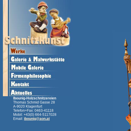
Ibounig-Holzschnitzereien
Thomas Schmid Gasse 28
A-9020 Klagenfurt
Telefon+Fax: 0463-41118
Mobil: +43(0) 664-5117028
Email:
ibounig@aon.at