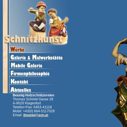
Ibounig Holzschnitzereien
Thomas Schmid Gasse 28
A-9020 Klagenfurt
Telefon+Fax: 0463-41118
Mobil: +43(0) 664-5117028
Email:
ibounig@aon.at